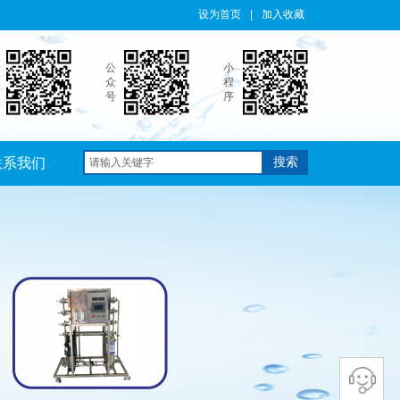
设为首页
|
加入收藏
公
小
众
程
号
序
联系我们
搜索